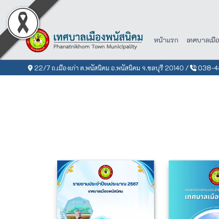
หน้าแรก
เทศบาลเมื
22/7 ถ.เมืองเก่า ต.พนัสนิคม อ.พนัสนิคม จ.ชลบุรี 20140 /
038-46