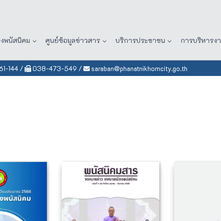
องพนัสนิคม
ศูนย์ข้อมูลข่าวสาร
บริการประชาชน
การบริหารง
1-144
/
038-473-549
/
saraban@phanatnikhomcity.go.th