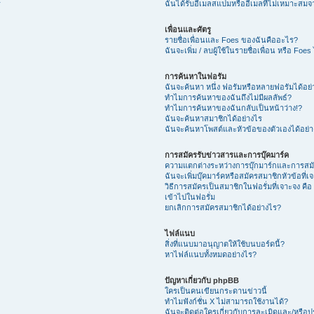
ร
ฉันได้รับอีเมลสแปมหรืออีเมลที่ไม่เหมาะสมจ
เพื่อนและศัตรู
รายชื่อเพื่อนและ Foes ของฉันคืออะไร?
ฉันจะเพิ่ม / ลบผู้ใช้ในรายชื่อเพื่อน หรือ Foes
การค้นหาในฟอรัม
ฉันจะค้นหา หนึ่ง ฟอรัมหรือหลายฟอรัมได้อย
ทำไมการค้นหาของฉันถึงไม่มีผลลัพธ์?
ทำไมการค้นหาของฉันกลับเป็นหน้าว่าง!?
ฉันจะค้นหาสมาชิกได้อย่างไร
ฉันจะค้นหาโพสต์และหัวข้อของตัวเองได้อย่
การสมัครรับข่าวสารและการบุ๊คมาร์ค
ความแตกต่างระหว่างการบุ๊กมาร์กและการสม
ฉันจะเพิ่มบุ๊คมาร์คหรือสมัครสมาชิกหัวข้อที่เ
วิธีการสมัครเป็นสมาชิกในฟอรั่มที่เจาะจง คือ 
เข้าไปในฟอรั่ม
ยกเลิกการสมัครสมาชิกได้อย่างไร?
ไฟล์แนบ
สิ่งที่แนบมาอนุญาตให้ใช้บนบอร์ดนี้?
หาไฟล์แนบทั้งหมดอย่างไร?
ปัญหาเกี่ยวกับ phpBB
ใครเป็นคนเขียนกระดานข่าวนี้
ทำไมฟังก์ชั่น X ไม่สามารถใช้งานได้?
ฉันจะติดต่อใครเกี่ยวกับการละเมิดและ/หรือปร