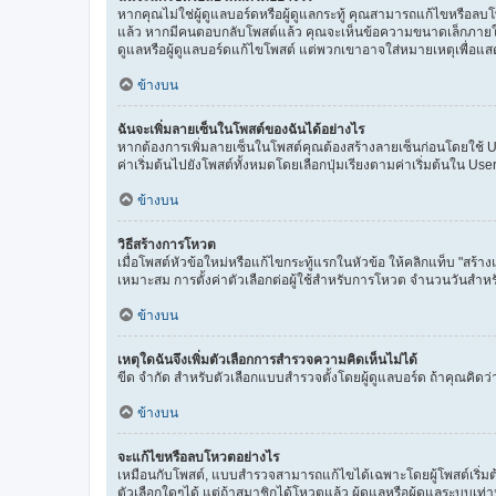
หากคุณไม่ใช่ผู้ดูแลบอร์ดหรือผู้ดูแลกระทู้ คุณสามารถแก้ไขหรือล
แล้ว หากมีคนตอบกลับโพสต์แล้ว คุณจะเห็นข้อความขนาดเล็กภายใต้โพ
ดูแลหรือผู้ดูแลบอร์ดแก้ไขโพสต์ แต่พวกเขาอาจใส่หมายเหตุเพื่อแส
ข้างบน
ฉันจะเพิ่มลายเซ็นในโพสต์ของฉันได้อย่างไร
หากต้องการเพิ่มลายเซ็นในโพสต์คุณต้องสร้างลายเซ็นก่อนโดยใช้ U
ค่าเริ่มต้นไปยังโพสต์ทั้งหมดโดยเลือกปุ่มเรียงตามค่าเริ่มต้นใน U
ข้างบน
วิธีสร้างการโหวต
เมื่อโพสต์หัวข้อใหม่หรือแก้ไขกระทู้แรกในหัวข้อ ให้คลิกแท็บ "สร้า
เหมาะสม การตั้งค่าตัวเลือกต่อผู้ใช้สำหรับการโหวต จำนวนวันสำห
ข้างบน
เหตุใดฉันจึงเพิ่มตัวเลือกการสำรวจความคิดเห็นไม่ได้
ขีด จำกัด สำหรับตัวเลือกแบบสำรวจตั้งโดยผู้ดูแลบอร์ด ถ้าคุณคิด
ข้างบน
จะแก้ไขหรือลบโหวตอย่างไร
เหมือนกับโพสต์, แบบสำรวจสามารถแก้ไขได้เฉพาะโดยผู้โพสต์เริ่มต้น
ตัวเลือกใดๆได้ แต่ถ้าสมาชิกได้โหวตแล้ว ผู้ดูแลหรือผู้ดูแลระบบเท