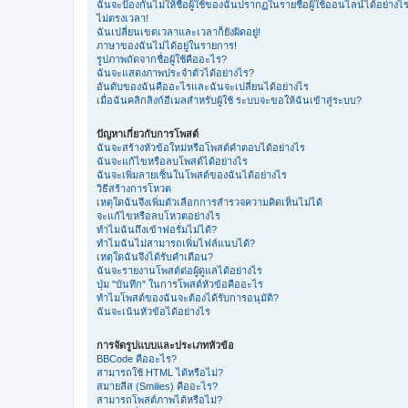
ฉันจะป้องกันไม่ให้ชื่อผู้ใช้ของฉันปรากฏในรายชื่อผู้ใช้ออนไลน์ได้อย่างไ
ไม่ตรงเวลา!
ฉันเปลี่ยนเขตเวลาและเวลาก็ยังผิดอยู่!
ภาษาของฉันไม่ได้อยู่ในรายการ!
รูปภาพถัดจากชื่อผู้ใช้คืออะไร?
ฉันจะแสดงภาพประจำตัวได้อย่างไร?
อันดับของฉันคืออะไรและฉันจะเปลี่ยนได้อย่างไร
เมื่อฉันคลิกลิงก์อีเมลสำหรับผู้ใช้ ระบบจะขอให้ฉันเข้าสู่ระบบ?
ปัญหาเกี่ยวกับการโพสต์
ฉันจะสร้างหัวข้อใหม่หรือโพสต์คำตอบได้อย่างไร
ฉันจะแก้ไขหรือลบโพสต์ได้อย่างไร
ฉันจะเพิ่มลายเซ็นในโพสต์ของฉันได้อย่างไร
วิธีสร้างการโหวต
เหตุใดฉันจึงเพิ่มตัวเลือกการสำรวจความคิดเห็นไม่ได้
จะแก้ไขหรือลบโหวตอย่างไร
ทำไมฉันถึงเข้าฟอรั่มไม่ได้?
ทำไมฉันไม่สามารถเพิ่มไฟล์แนบได้?
เหตุใดฉันจึงได้รับคำเตือน?
ฉันจะรายงานโพสต์ต่อผู้ดูแลได้อย่างไร
ปุ่ม "บันทึก" ในการโพสต์หัวข้อคืออะไร
ทำไมโพสต์ของฉันจะต้องได้รับการอนุมัติ?
ฉันจะเน้นหัวข้อได้อย่างไร
การจัดรูปแบบและประเภทหัวข้อ
BBCode คืออะไร?
สามารถใช้ HTML ได้หรือไม่?
สมายลีส (Smilies) คืออะไร?
สามารถโพสต์ภาพได้หรือไม่?