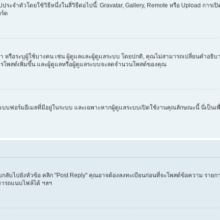
ระจำตัวโดยใช้วิธีหนึ่งในสี่วิธีต่อไปนี้: Gravatar, Gallery, Remote หรือ Upload การเ
ร์ด
ทำ หรือระบุผู้ใช้บางคน เช่น ผู้ดูแลและผู้ดูแลระบบ โดยปกติ, คุณไม่สามารถเปลี่ยนคำอธิ
การโพสต์เพิ่มขึ้น และผู้ดูแลหรือผู้ดูแลระบบจะลดจำนวนโพสต์ของคุณ
ยใช้แบบฟอร์มอีเมลที่มีอยู่ในระบบ และเฉพาะหากผู้ดูแลระบบเปิดใช้งานคุณลักษณะนี้ นี่เป็นเ
บกลับไปยังหัวข้อ คลิก "Post Reply" คุณอาจต้องลงทะเบียนก่อนที่จะโพสต์ข้อความ รายกา
ามารถแนบไฟล์ได้ ฯลฯ