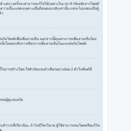
องได้ แต่บางครั้งจะสามารถแก้ไขได้เฉพาะในเวลาจำกัดหลังจากโพสต์
วามนี้จะแสดงเฉพาะเมื่อมีคนตอบกลับเท่านั้น แต่จะไม่แสดงเมื่อผู้
้ว
์มโพสต์เพื่อเพิ่มลายเซ็น นอกจากนี้คุณสามารถเพิ่มลายเซ็นโดย
ีละหนึ่งโดยยกเลิกการเลือกการเพิ่มลายเซ็นในแบบฟอร์มโพสต์.
์ในการสร้างโพล ใส่หัวข้อและตัวเลือกอย่างน้อย 2 ตัวในฟิลด์ที่
ต่อผู้ดูแลบอร์ด
บสำรวจที่เกี่ยวข้อง. ถ้าไม่มีใครโหวต ผู้ใช้สามารถลบโพลหรือแก้ไข
ต.