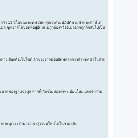
ุต่ำกว่า 13 ปีในขณะลงทะเบียน คุณจะต้องปฏิบัติตามคำแนะนำที่ได้
ล คุณอาจได้ป้อนที่อยู่อีเมลไม่ถูกต้องหรืออีเมลอาจถูกตีกลับไปเป็น
กนี้อีกทางเลือกคือเว็บไซต์เจ้าของอาจมีข้อผิดพลาดการกำหนดค่าในส่วน
ดขนาดของฐานข้อมูล หากนี้เกิดขึ้น, ลองลงทะเบียนใหม่และเข้าร่วม
ำและคุณจะสามารถเข้าสู่ระบบใหม่ได้ในภายหลัง