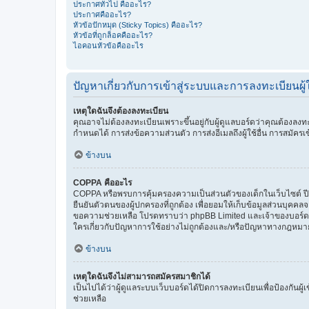
ประกาศทั่วไป คืออะไร?
ประกาศคืออะไร?
หัวข้อปักหมุด (Sticky Topics) คืออะไร?
หัวข้อที่ถูกล็อคคืออะไร?
ไอคอนหัวข้อคืออะไร
ปัญหาเกี่ยวกับการเข้าสู่ระบบและการลงทะเบียนผู้ใ
เหตุใดฉันจึงต้องลงทะเบียน
คุณอาจไม่ต้องลงทะเบียนเพราะขึ้นอยู่กับผู้ดูแลบอร์ดว่าคุณต้องลงทะเ
กำหนดได้ การส่งข้อความส่วนตัว การส่งอีเมลถึงผู้ใช้อื่น การสมัครเข
ข้างบน
COPPA คืออะไร
COPPA หรือพรบการคุ้มครองความเป็นส่วนตัวของเด็กในเว็บไซต์ ปี 19
ยืนยันตัวตนของผู้ปกครองที่ถูกต้อง เพื่อยอมให้เก็บข้อมูลส่วนบุคค
ขอความช่วยเหลือ โปรดทราบว่า phpBB Limited และเจ้าของบอร์ดนี
ใครเกี่ยวกับปัญหาการใช้อย่างไม่ถูกต้องและ/หรือปัญหาทางกฎหมายที
ข้างบน
เหตุใดฉันจึงไม่สามารถสมัครสมาชิกได้
เป็นไปได้ว่าผู้ดูแลระบบเว็บบอร์ดได้ปิดการลงทะเบียนเพื่อป้องกันผ
ช่วยเหลือ