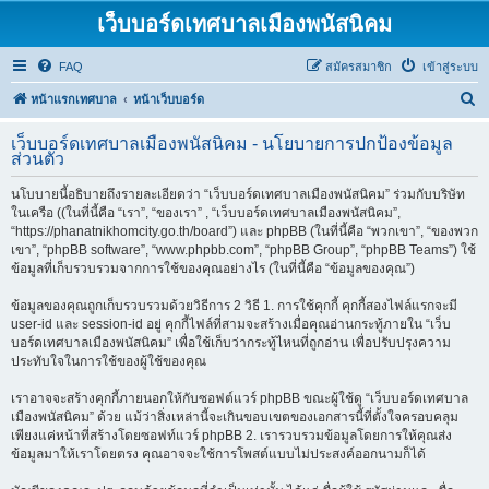
เว็บบอร์ดเทศบาลเมืองพนัสนิคม
FAQ
สมัครสมาชิก
เข้าสู่ระบบ
ค้
หน้าแรกเทศบาล
หน้าเว็บบอร์ด
น
เว็บบอร์ดเทศบาลเมืองพนัสนิคม - นโยบายการปกป้องข้อมูล
ห
ส่วนตัว
า
นโบบายนี้อธิบายถึงรายละเอียดว่า “เว็บบอร์ดเทศบาลเมืองพนัสนิคม” ร่วมกับบริษัท
ในเครือ ((ในที่นี้คือ “เรา”, “ของเรา” , “เว็บบอร์ดเทศบาลเมืองพนัสนิคม”,
“https://phanatnikhomcity.go.th/board”) และ phpBB (ในที่นี้คือ “พวกเขา”, “ของพวก
เขา”, “phpBB software”, “www.phpbb.com”, “phpBB Group”, “phpBB Teams”) ใช้
ข้อมูลที่เก็บรวบรวมจากการใช้ของคุณอย่างไร (ในที่นี้คือ “ข้อมูลของคุณ”)
ข้อมูลของคุณถูกเก็บรวบรวมด้วยวิธีการ 2 วิธี 1. การใช้คุกกี้ คุกกี้สองไฟล์แรกจะมี
user-id และ session-id อยู่ คุกกี้ไฟล์ที่สามจะสร้างเมื่อคุณอ่านกระทู้ภายใน “เว็บ
บอร์ดเทศบาลเมืองพนัสนิคม” เพื่อใช้เก็บว่ากระทู้ไหนที่ถูกอ่าน เพื่อปรับปรุงความ
ประทับใจในการใช้ของผู้ใช้ของคุณ
เราอาจจะสร้างคุกกี้ภายนอกให้กับซอฟต์แวร์ phpBB ขณะผู้ใช้ดู “เว็บบอร์ดเทศบาล
เมืองพนัสนิคม” ด้วย แม้ว่าสิ่งเหล่านี้จะเกินขอบเขตของเอกสารนี้ที่ตั้งใจครอบคลุม
เพียงแค่หน้าที่สร้างโดยซอฟท์แวร์ phpBB 2. เรารวบรวมข้อมูลโดยการให้คุณส่ง
ข้อมูลมาให้เราโดยตรง คุณอาจจะใช้การโพสต์แบบไม่ประสงค์ออกนามก็ได้