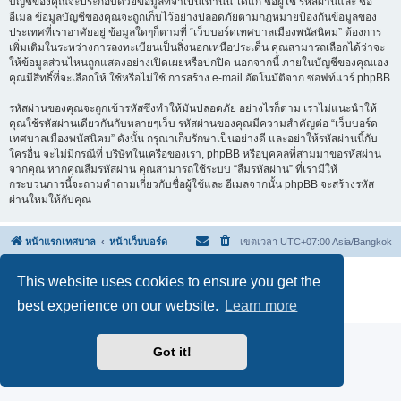
บัญชีของคุณจะประกอบด้วยข้อมูลที่จำเป็นเท่านั้น ได้แก่ ชื่อผู้ใช้ รหัสผ่านและ ชื่อ
อีเมล ข้อมูลบัญชีของคุณจะถูกเก็บไว้อย่างปลอดภัยตามกฎหมายป้องกันข้อมูลของ
ประเทศที่เราอาศัยอยู่ ข้อมูลใดๆก็ตามที่ “เว็บบอร์ดเทศบาลเมืองพนัสนิคม” ต้องการ
เพิ่มเติมในระหว่างการลงทะเบียนเป็นสิ่งนอกเหนือประเด็น คุณสามารถเลือกได้ว่าจะ
ให้ข้อมูลส่วนไหนถูกแสดงอย่างเปิดเผยหรือปกปิด นอกจากนี้ ภายในบัญชีของคุณเอง
คุณมีสิทธิ์ที่จะเลือกให้ ใช้หรือไม่ใช้ การสร้าง e-mail อัตโนมัติจาก ซอฟท์แวร์ phpBB
รหัสผ่านของคุณจะถูกเข้ารหัสซึ่งทำให้มันปลอดภัย อย่างไรก็ตาม เราไม่แนะนำให้
คุณใช้รหัสผ่านเดียวกันกับหลายๆเว็บ รหัสผ่านของคุณมีความสำคัญต่อ “เว็บบอร์ด
เทศบาลเมืองพนัสนิคม” ดังนั้น กรุณาเก็บรักษาเป็นอย่างดี และอย่าให้รหัสผ่านนี้กับ
ใครอื่น จะไม่มีกรณีที่ บริษัทในเครือของเรา, phpBB หรือบุคคลที่สามมาขอรหัสผ่าน
จากคุณ หากคุณลืมรหัสผ่าน คุณสามารถใช้ระบบ “ลืมรหัสผ่าน” ที่เรามีให้
กระบวนการนี้จะถามคำถามเกี่ยวกับชื่อผู้ใช้และ อีเมลจากนั้น phpBB จะสร้างรหัส
ผ่านใหม่ให้กับคุณ
หน้าแรกเทศบาล
หน้าเว็บบอร์ด
เขตเวลา UTC+07:00 Asia/Bangkok
Powered by
phpBB
® Forum Software © phpBB Limited
This website uses cookies to ensure you get the
Thai language by
Mindphp.com
&
phpBBThailand.com
best experience on our website.
Learn more
ความเป็นส่วนตัว
|
ข้อตกลงและเงื่อนไข
Got it!