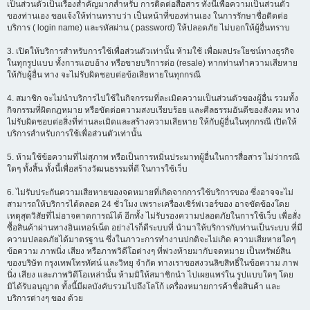
เป็นส่วนตัวเป็นเรื่องสำคัญมากสำหรับ การติดต่อสื่อสาร ทั้งนี้เพื่อความเป็นส่วนตัว
ของท่านเอง ขอแจ้งให้ท่านทราบว่า เป็นหน้าที่ของท่านเอง ในการรักษาชื่อติดต่อ
บริการ ( login name) และรหัสผ่าน ( password) ให้ปลอดภัย ไม่บอกให้ผู้อื่นทราบ
3. เปิดให้บริการสำหรับการใช้เพื่อส่วนตัวเท่านั้น ห้ามใช้ เพื่อผลประโยชน์ทางธุรกิจ
ในทุกรูปแบบ ทั้งการแอบอ้าง หรือขายบริการต่อ (resale) หากท่านทำความเสียหาย
ให้กับผู้อื่น ทาง จะไม่รับผิดชอบต่อข้อเสียหายในทุกกรณี
4. สมาชิก จะไม่นำบริการไปใช้ในกิจกรรมที่ละเมิดความเป็นส่วนตัวของผู้อื่น รวมทั้ง
กิจกรรมที่ผิดกฎหมาย หรือขัดต่อความสงบเรียบร้อย และศีลธรรมอันดีของสังคม ทาง
ไม่รับผิดชอบต่อสิ่งที่ท่านละเมิดและสร้างความเสียหาย ให้กับผู้อื่นในทุกกรณี เปิดให้
บริการสำหรับการใช้เพื่อส่วนตัวเท่านั้น
5. ห้ามใช้ข้อความที่ไม่สุภาพ หรือเป็นการหมิ่นประมาทผู้อื่นในการสื่อสาร ไม่ว่ากรณี
ใดๆ ทั้งสิ้น ทั้งนี้เพื่อสร้างวัฒนธรรมที่ดี ในการใช้เว็บ
6. ไม่รับประกันความเสียหายของจดหมายที่เกิดจากการใช้บริการของ ซึ่งอาจจะไม่
สามารถให้บริการได้ตลอด 24 ชั่วโมง เพราะเครื่องเซิร์ฟเวอร์ของ อาจขัดข้องโดย
เหตุสุดวิสัยที่ไม่อาจคาดการณ์ได้ อีกทั้ง ไม่รับรองความปลอดภัยในการใช้เว็บ เพื่อสั่ง
ซื้อสินค้าผ่านทางอินเทอร์เน็ต อย่างไรก็ดีระบบที่ นำมาให้บริการกับท่านเป็นระบบ ที่มี
ความปลอดภัยได้มาตรฐาน ซึ่งในภาวะการทำงานปกติจะไม่เกิด ความเสียหายใดๆ
ข้อความ ภาพนิ่ง เสียง หรือภาพวิดีโอต่างๆ ที่พ่วงท้ายมากับจดหมาย เป็นทรัพย์สิน
ของบริษัท กรุงเทพโทรทัศน์ และวิทยุ จำกัด ทางเราขอสงวนลิขสิทธิ์ในข้อความ ภาพ
นิ่ง เสียง และภาพวิดีโอเหล่านั้น ห้ามมิให้สมาชิกนำ ไปเผยแพร่ใน รูปแบบใดๆ โดย
มิได้รับอนุญาต ทั้งนี้มีผลบังคับรวมไปถึงโลโก้ เครื่องหมายการค้าชื่อสินค้า และ
บริการต่างๆ ของ ด้วย