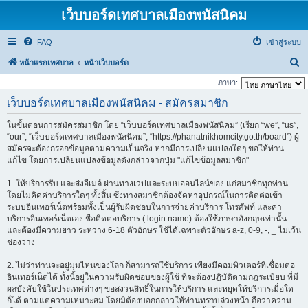
เว็บบอร์ดเทศบาลเมืองพนัสนิคม
FAQ
เข้าสู่ระบบ
ค้
หน้าแรกเทศบาล
หน้าเว็บบอร์ด
น
ภาษา:
ห
เว็บบอร์ดเทศบาลเมืองพนัสนิคม - สมัครสมาชิก
า
ในขั้นตอนการสมัครสมาชิก โดย “เว็บบอร์ดเทศบาลเมืองพนัสนิคม” (เรียก “we”, “us”,
“our”, “เว็บบอร์ดเทศบาลเมืองพนัสนิคม”, “https://phanatnikhomcity.go.th/board”) ผู้
สมัครจะต้องกรอกข้อมูลตามความเป็นจริง หากมีการเปลี่ยนแปลงใดๆ ขอให้ท่าน
แก้ไข โดยการเปลี่ยนแปลงข้อมูลดังกล่าวจากปุ่ม "แก้ไขข้อมูลสมาชิก"
1. ให้บริการรับ และส่งอีเมล์ ผ่านทางเวปและระบบออนไลน์ของ แก่สมาชิกทุกท่าน
โดยไม่คิดค่าบริการใดๆ ทั้งสิ้น ซึ่งทางสมาชิกต้องจัดหาอุปกรณ์ในการติดต่อเข้า
ระบบอินเทอร์เน็ตพร้อมทั้งเป็นผู้รับผิดชอบในการจ่ายค่าบริการ โทรศัพท์ และค่า
บริการอินเทอร์เน็ตเอง ชื่อติดต่อบริการ ( login name) ต้องใช้ภาษาอังกฤษเท่านั้น
และต้องมีความยาว ระหว่าง 6-18 ตัวอักษร ใช้ได้เฉพาะตัวอักษร a-z, 0-9, -, _ ไม่เว้น
ช่องว่าง
2. ไม่ว่าท่านจะอยู่มุมไหนของโลก ก็สามารถใช้บริการ เพียงมีคอมพิวเตอร์ที่เชื่อมต่อ
อินเทอร์เน็ตได้ ทั้งนี้อยู่ในความรับผิดชอบของผู้ใช้ ที่จะต้องปฏิบัติตามกฎระเบียบ ที่มี
ผลบังคับใช้ในประเทศต่างๆ ขอสงวนสิทธิ์ในการให้บริการ และหยุดให้บริการเมื่อใด
ก็ได้ ตามแต่ความเหมาะสม โดยมิต้องบอกกล่าวให้ท่านทราบล่วงหน้า ถือว่าความ