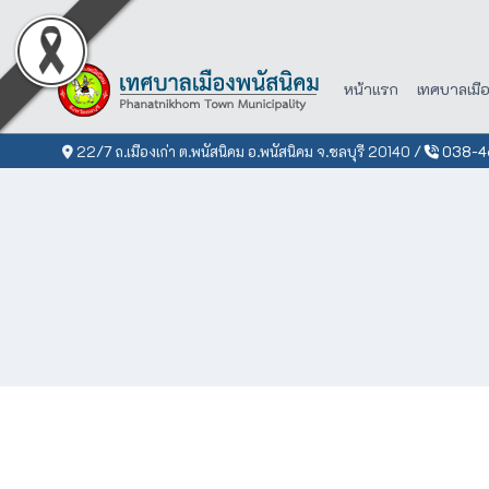
Skip
to
content
หน้าแรก
เทศบาลเมื
22/7 ถ.เมืองเก่า ต.พนัสนิคม อ.พนัสนิคม จ.ชลบุรี 20140 /
038-46