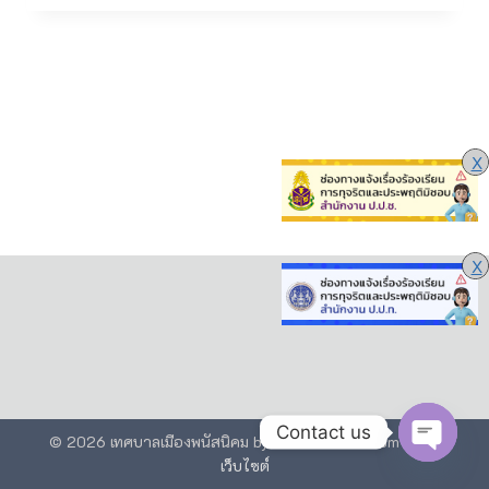
X
X
Contact us
© 2026 เทศบาลเมืองพนัสนิคม by anakinstudio.com
รับทำ
เว็บไซต์
Open 